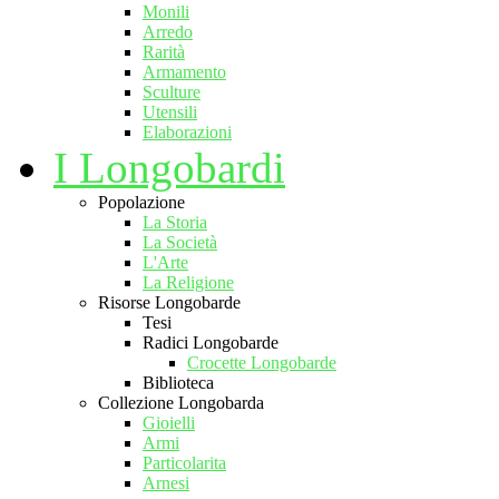
Monili
Arredo
Rarità
Armamento
Sculture
Utensili
Elaborazioni
I Longobardi
Popolazione
La Storia
La Società
L'Arte
La Religione
Risorse Longobarde
Tesi
Radici Longobarde
Crocette Longobarde
Biblioteca
Collezione Longobarda
Gioielli
Armi
Particolarita
Arnesi