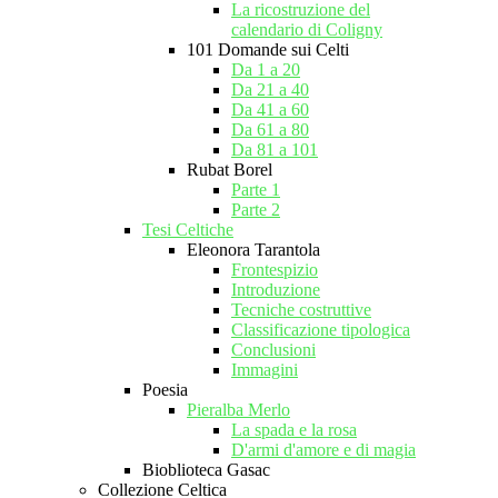
La ricostruzione del
calendario di Coligny
101 Domande sui Celti
Da 1 a 20
Da 21 a 40
Da 41 a 60
Da 61 a 80
Da 81 a 101
Rubat Borel
Parte 1
Parte 2
Tesi Celtiche
Eleonora Tarantola
Frontespizio
Introduzione
Tecniche costruttive
Classificazione tipologica
Conclusioni
Immagini
Poesia
Pieralba Merlo
La spada e la rosa
D'armi d'amore e di magia
Bioblioteca Gasac
Collezione Celtica