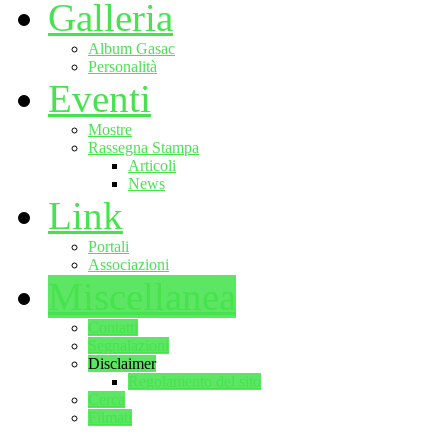
Galleria
Album Gasac
Personalità
Eventi
Mostre
Rassegna Stampa
Articoli
News
Link
Portali
Associazioni
Miscellanea
Contatti
Segnalazioni
Disclaimer
Regolamento del sito
Cerca
Filmati