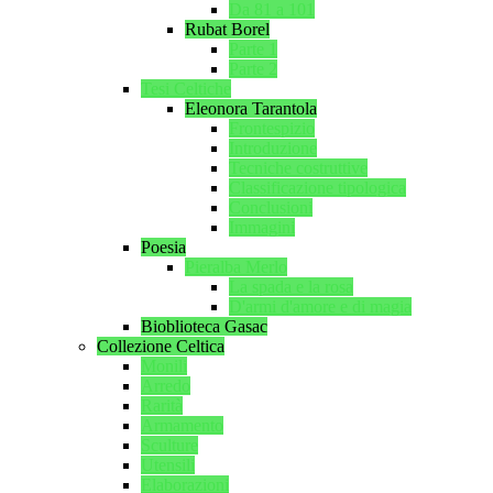
Da 81 a 101
Rubat Borel
Parte 1
Parte 2
Tesi Celtiche
Eleonora Tarantola
Frontespizio
Introduzione
Tecniche costruttive
Classificazione tipologica
Conclusioni
Immagini
Poesia
Pieralba Merlo
La spada e la rosa
D'armi d'amore e di magia
Bioblioteca Gasac
Collezione Celtica
Monili
Arredo
Rarità
Armamento
Sculture
Utensili
Elaborazioni