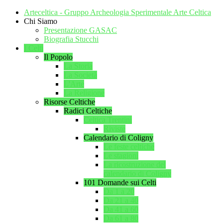
Arteceltica - Gruppo Archeologia Sperimentale Arte Celtica
Chi Siamo
Presentazione GASAC
Biografia Stucchi
I Celti
Il Popolo
La Storia
La Società
L'Arte
La Religione
Risorse Celtiche
Radici Celtiche
Celtica Trentini
Riviste
Calendario di Coligny
Le feste celtiche
Le stagioni
La ricostruzione del
calendario di Coligny
101 Domande sui Celti
Da 1 a 20
Da 21 a 40
Da 41 a 60
Da 61 a 80