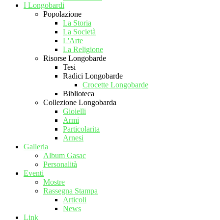
I Longobardi
Popolazione
La Storia
La Società
L'Arte
La Religione
Risorse Longobarde
Tesi
Radici Longobarde
Crocette Longobarde
Biblioteca
Collezione Longobarda
Gioielli
Armi
Particolarita
Arnesi
Galleria
Album Gasac
Personalità
Eventi
Mostre
Rassegna Stampa
Articoli
News
Link