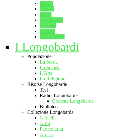
Monili
Arredo
Rarità
Armamento
Sculture
Utensili
Elaborazioni
I Longobardi
Popolazione
La Storia
La Società
L'Arte
La Religione
Risorse Longobarde
Tesi
Radici Longobarde
Crocette Longobarde
Biblioteca
Collezione Longobarda
Gioielli
Armi
Particolarita
Arnesi