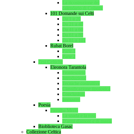
La ricostruzione del
calendario di Coligny
101 Domande sui Celti
Da 1 a 20
Da 21 a 40
Da 41 a 60
Da 61 a 80
Da 81 a 101
Rubat Borel
Parte 1
Parte 2
Tesi Celtiche
Eleonora Tarantola
Frontespizio
Introduzione
Tecniche costruttive
Classificazione tipologica
Conclusioni
Immagini
Poesia
Pieralba Merlo
La spada e la rosa
D'armi d'amore e di magia
Bioblioteca Gasac
Collezione Celtica