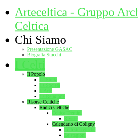
Arteceltica - Gruppo Arc
Celtica
Chi Siamo
Presentazione GASAC
Biografia Stucchi
I Celti
Il Popolo
La Storia
La Società
L'Arte
La Religione
Risorse Celtiche
Radici Celtiche
Celtica Trentini
Riviste
Calendario di Coligny
Le feste celtiche
Le stagioni